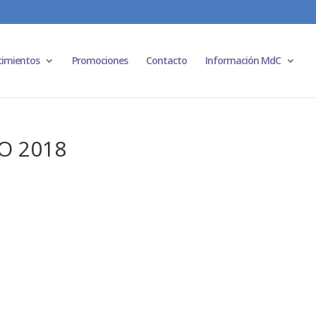
cimientos
Promociones
Contacto
Información MdC
O 2018